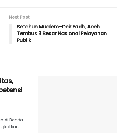
Next Post
Setahun Mualem–Dek Fadh, Aceh
Tembus 8 Besar Nasional Pelayanan
Publik
tas,
etensi
an di Banda
ngkatkan