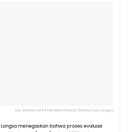
Dra. Suhartini, M.Pd Sekretaris Daerah (Sekda) Kota Langsa
 Langsa menegaskan bahwa proses evaluasi