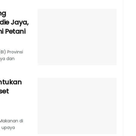
ng
die Jaya,
i Petani
BI) Provinsi
aya dan
ntukan
set
 Makanan di
t upaya