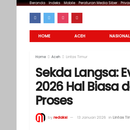
Beranda
Indeks
Mobile
Peraturan Media Siber
Priva
HOME
ACEH
NASIONAL
Home
Aceh
Lintas Timur
Sekda Langsa: Ev
2026 Hal Biasa 
Proses
by
redaksi
13 Januari 2026
in
Lintas Ti