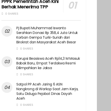
PPPK Pemerintah Aceh Kini
Berhak Menerima TPP
0 SHARES
Pj Bupati Muhammad Iswanto
Serahkan Donasi Rp 358,4 Juta Untuk
Korban Gempa Turki-Suriah dari
Birokrat dan Masyarakat Aceh Besar
0 SHARES
Korupsi Beasiswa Aceh Rp14,3 M Masuk
Babak Baru, Empat Terdakwa Resmi
Dilimpahkan ke Jaksa
0 SHARES
Satpol PP Aceh Jaring 6 ASN
Nongkrong di Warkop Saat Jam Kerja,
Satu Diduga Pejabat Dinas Dayah
Aceh
0 SHARES