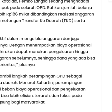
i, kata dia, Pemko Langsa sedang menghadapi
mpak pada seluruh OPD. Bahkan, jumlah belanja
ih Rp188 miliar dibandingkan realisasi anggaran
emotongan Transfer Ke Daerah (TKD) serta
ektif dalam mengelola anggaran dan juga
nya. Dengan menempatkan biaya operasional
rkirakan dapat menekan pengeluaran hingga
nggaran sebelumnya, sehingga dana yang ada bisa
ioritas,” jelasnya.
ngambil langkah perampingan OPD sebagai
a daerah. Menurut Suhartini, perampingan
i beban biaya operasional dan pengeluaran
isa lebih efisien, terarah, dan fokus pada
sung bagi masyarakat.