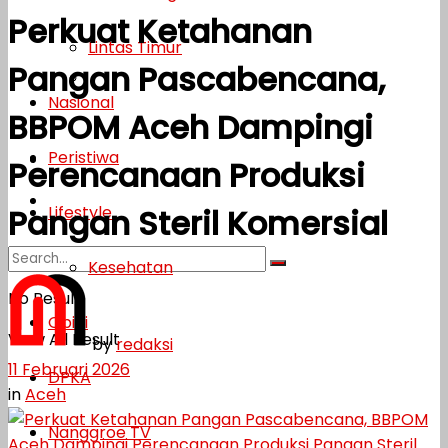
Perkuat Ketahanan
Lifestyle
Lintas Timur
Pangan Pascabencana,
Kesehatan
Nasional
BBPOM Aceh Dampingi
Opini
Peristiwa
DPKA
Perencanaan Produksi
Nanggroe TV
Lifestyle
Pangan Steril Komersial
Kesehatan
No Result
Opini
View All Result
by
redaksi
11 Februari 2026
DPKA
in
Aceh
Nanggroe TV