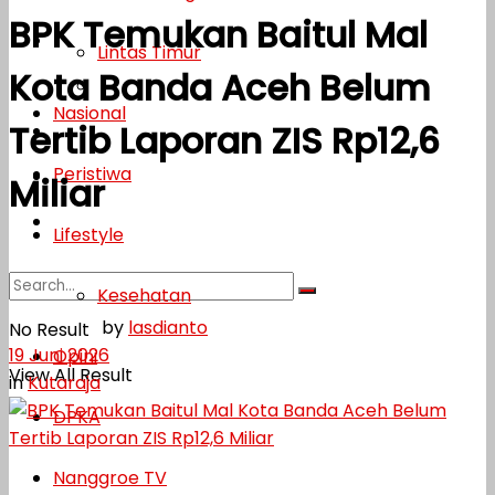
BPK Temukan Baitul Mal
Lifestyle
Lintas Timur
Kota Banda Aceh Belum
Kesehatan
Nasional
Tertib Laporan ZIS Rp12,6
Opini
Peristiwa
DPKA
Miliar
Nanggroe TV
Lifestyle
Kesehatan
by
lasdianto
No Result
19 Juni 2026
Opini
View All Result
in
Kutaraja
DPKA
Nanggroe TV