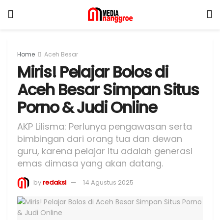
Home
Aceh Besar
Miris! Pelajar Bolos di
Aceh Besar Simpan Situs
Porno & Judi Online
AKP Lilisma: Perlunya pengawasan serta
bimbingan dari orang tua dan dewan
guru, karena pelajar itu adalah generasi
emas dimasa yang akan datang.
by
redaksi
14 Agustus 2025