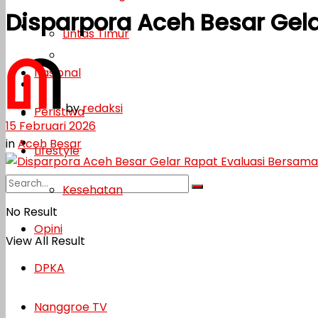
Disparpora Aceh Besar Gel
Lifestyle
Lintas Timur
Kesehatan
Nasional
Opini
by
redaksi
Peristiwa
DPKA
15 Februari 2026
Nanggroe TV
in
Aceh Besar
Lifestyle
Kesehatan
No Result
Opini
View All Result
DPKA
Nanggroe TV