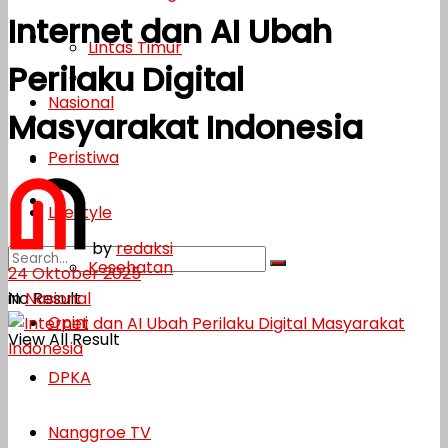
Internet dan AI Ubah
Lifestyle
Lintas Timur
Perilaku Digital
Kesehatan
Nasional
Masyarakat Indonesia
Opini
Peristiwa
DPKA
Nanggroe TV
Lifestyle
by
redaksi
Kesehatan
24 Oktober 2025
in
Nasional
No Result
Opini
View All Result
DPKA
Nanggroe TV