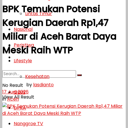
BPK Temukan Potensi
Lifestyle
Lintas Timur
Kerugian Daerah Rp1,47
Kesehatan
Nasional
Miliar di Aceh Barat Daya
Opini
Peristiwa
DPKA
Meski Raih WTP
Nanggroe TV
Lifestyle
Kesehatan
by
lasdianto
No Result
17 Juni 2026
Opini
View All Result
in
Aceh
DPKA
Nanggroe TV