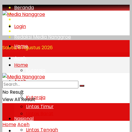
Beranda
Indeks
Mobile
Peraturan Media Siber
Login
Privacy Policy
Redaksi Media Nanggroe
Home
Sabtu, 8 Agustus 2026
Aceh
Home
Kutaraja
Aceh
Lintas Barat
No Result
Lintas Tengah
Kutaraja
View All Result
Lintas Timur
Lintas Barat
Nasional
Home
Aceh
Lintas Tengah
Peristiwa