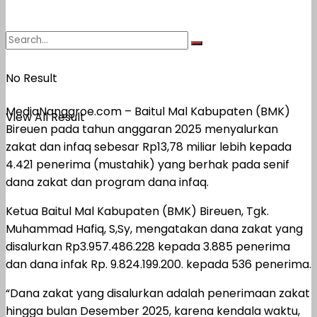
No Result
MediaNanggroe.com – Baitul Mal Kabupaten (BMK)
View All Result
Bireuen pada tahun anggaran 2025 menyalurkan
zakat dan infaq sebesar Rp13,78 miliar lebih kepada
4.421 penerima (mustahik) yang berhak pada senif
dana zakat dan program dana infaq.
Ketua Baitul Mal Kabupaten (BMK) Bireuen, Tgk.
Muhammad Hafiq, S,Sy, mengatakan dana zakat yang
disalurkan Rp3.957.486.228 kepada 3.885 penerima
dan dana infak Rp. 9.824.199.200. kepada 536 penerima.
“Dana zakat yang disalurkan adalah penerimaan zakat
hingga bulan Desember 2025, karena kendala waktu,