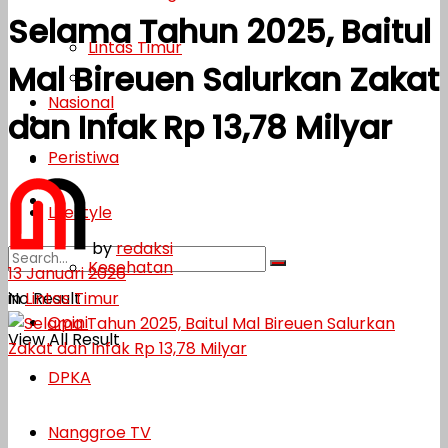
Selama Tahun 2025, Baitul
Lifestyle
Lintas Timur
Mal Bireuen Salurkan Zakat
Kesehatan
Nasional
dan Infak Rp 13,78 Milyar
Opini
Peristiwa
DPKA
Nanggroe TV
Lifestyle
by
redaksi
Kesehatan
13 Januari 2026
in
Lintas Timur
No Result
Opini
View All Result
DPKA
Nanggroe TV