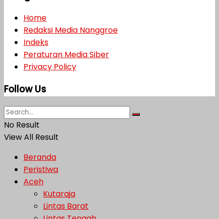
Home
Redaksi Media Nanggroe
Indeks
Peraturan Media Siber
Privacy Policy
Follow Us
No Result
View All Result
Beranda
Peristiwa
Aceh
Kutaraja
Lintas Barat
Lintas Tengah