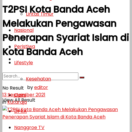
T2PSI Kota Banda Aceh
Lifestyle
Lintas Timur
Melakukan Pengawasan
Kesehatan
Nasional
Penerapan Syariat Islam di
Opini
Peristiwa
DPKA
Kota Banda Aceh
Nanggroe TV
Lifestyle
Kesehatan
by
editor
No Result
13 September 2021
Opini
View All Result
in
Kutaraja
DPKA
Nanggroe TV