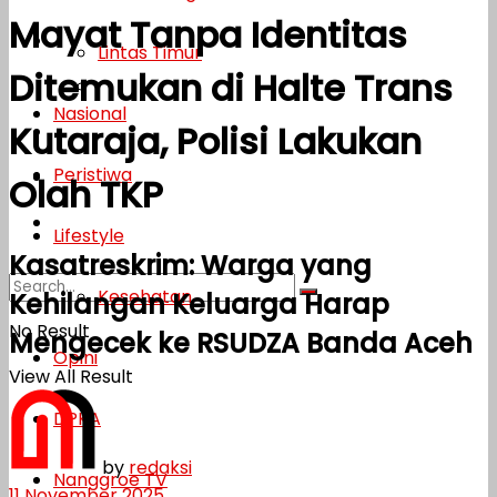
Mayat Tanpa Identitas
Lifestyle
Lintas Timur
Ditemukan di Halte Trans
Kesehatan
Nasional
Kutaraja, Polisi Lakukan
Opini
Peristiwa
DPKA
Olah TKP
Nanggroe TV
Lifestyle
Kasatreskrim: Warga yang
Kesehatan
Kehilangan Keluarga Harap
No Result
Mengecek ke RSUDZA Banda Aceh
Opini
View All Result
DPKA
by
redaksi
Nanggroe TV
11 November 2025