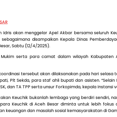
ESAR
m Idris akan menggelar Apel Akbar bersama seluruh K
itu sebagaimana disampaikan Kepala Dinas Pemberda
esar, Sabtu (12/4/2025).
Mukim serta para camat dalam wilayah Kabupaten A
oordinasi tersebut akan dilaksanakan pada hari selasa 
upati, Plt Sekda, para staf ahli bupati dan asisten. “Se
SK, dan TA TPP serta unsur Forkopimda, kepala Instansi 
kan Keuchik bukanlah lembaga yang berdiri sendiri, na
u para Keuchik di Aceh Besar diminta untuk lebih fok
an keuangan dan masalah sosial kemasyarakatan di Ga