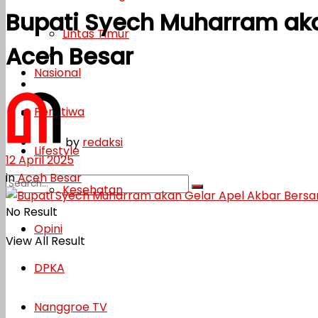
Bupati Syech Muharram aka
Lifestyle
Lintas Timur
Aceh Besar
Kesehatan
Nasional
Opini
Peristiwa
DPKA
by
redaksi
Nanggroe TV
Lifestyle
12 April 2025
in
Aceh Besar
Kesehatan
No Result
Opini
View All Result
DPKA
Nanggroe TV