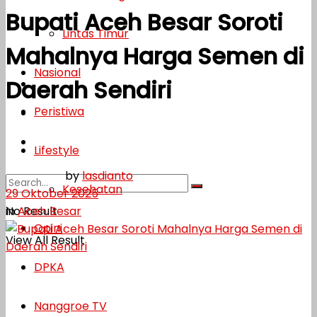
Bupati Aceh Besar Soroti
Lifestyle
Lintas Timur
Mahalnya Harga Semen di
Kesehatan
Nasional
Daerah Sendiri
Opini
Peristiwa
DPKA
Nanggroe TV
Lifestyle
by
lasdianto
Kesehatan
29 Oktober 2025
in
Aceh Besar
No Result
Opini
View All Result
DPKA
Nanggroe TV