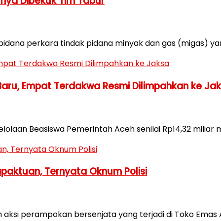
rnya Dibekuk Tim Tabur
pidana perkara tindak pidana minyak dan gas (migas) ya
Baru, Empat Terdakwa Resmi Dilimpahkan ke Ja
laan Beasiswa Pemerintah Aceh senilai Rp14,32 miliar m
paktuan, Ternyata Oknum Polisi
si perampokan bersenjata yang terjadi di Toko Emas Ami