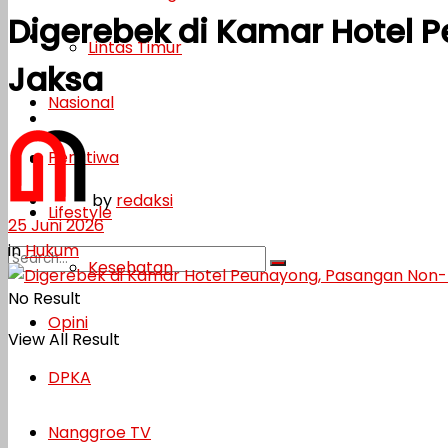
Digerebek di Kamar Hotel
Lifestyle
Lintas Timur
Jaksa
Kesehatan
Nasional
Opini
Peristiwa
DPKA
by
redaksi
Nanggroe TV
Lifestyle
25 Juni 2026
in
Hukum
Kesehatan
No Result
Opini
View All Result
DPKA
Nanggroe TV