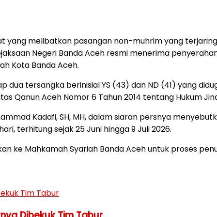
 yang melibatkan pasangan non-muhrim yang terjaring r
aksaan Negeri Banda Aceh resmi menerima penyerahan te
sbah Kota Banda Aceh.
 dua tersangka berinisial YS (43) dan ND (41) yang didug
s Qanun Aceh Nomor 6 Tahun 2014 tentang Hukum Jinayat
Muhammad Kadafi, SH, MH, dalam siaran persnya menyebut
ri, terhitung sejak 25 Juni hingga 9 Juli 2026.
ahkan ke Mahkamah Syariah Banda Aceh untuk proses pen
rnya Dibekuk Tim Tabur