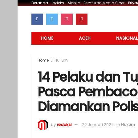
Beranda
Indeks
Mobile
Peraturan Media Siber
Priva
HOME
ACEH
NASIONAL
Home
Hukum
14 Pelaku dan Tu
Pasca Pembaco
Diamankan Polis
by
redaksi
22 Januari 2024
in
Hukum