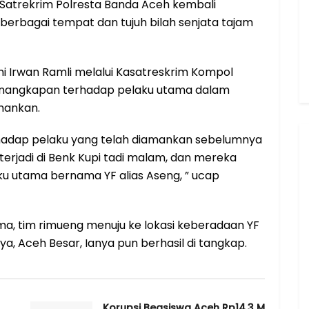
g Satrekrim Polresta Banda Aceh kembali
berbagai tempat dan tujuh bilah senjata tajam
 Irwan Ramli melalui Kasatreskrim Kompol
penangkapan terhadap pelaku utama dalam
amankan.
hadap pelaku yang telah diamankan sebelumnya
erjadi di Benk Kupi tadi malam, dan mereka
u utama bernama YF alias Aseng, ” ucap
ma, tim rimueng menuju ke lokasi keberadaan YF
ya, Aceh Besar, Ianya pun berhasil di tangkap.
Korupsi Beasiswa Aceh Rp14,3 M