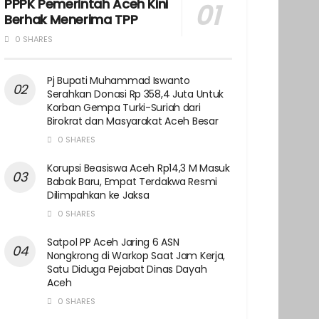
PPPK Pemerintah Aceh Kini
Berhak Menerima TPP
0 SHARES
Pj Bupati Muhammad Iswanto
Serahkan Donasi Rp 358,4 Juta Untuk
Korban Gempa Turki-Suriah dari
Birokrat dan Masyarakat Aceh Besar
0 SHARES
Korupsi Beasiswa Aceh Rp14,3 M Masuk
Babak Baru, Empat Terdakwa Resmi
Dilimpahkan ke Jaksa
0 SHARES
Satpol PP Aceh Jaring 6 ASN
Nongkrong di Warkop Saat Jam Kerja,
Satu Diduga Pejabat Dinas Dayah
Aceh
0 SHARES