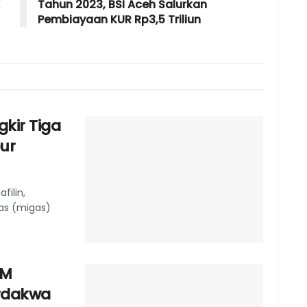
Tahun 2023, BSI Aceh Salurkan
Pembiayaan KUR Rp3,5 Triliun
kir Tiga
ur
ilin,
as (migas)
 M
rdakwa