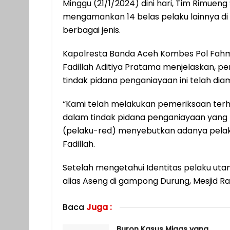
Minggu (21/1/2024) dini hari, Tim Rimuen
mengamankan 14 belas pelaku lainnya di 
berbagai jenis.
Kapolresta Banda Aceh Kombes Pol Fahmi
Fadillah Aditiya Pratama menjelaskan, 
tindak pidana penganiayaan ini telah di
“Kami telah melakukan pemeriksaan ter
dalam tindak pidana penganiayaan yang t
(pelaku-red) menyebutkan adanya pelak
Fadillah.
Setelah mengetahui Identitas pelaku uta
alias Aseng di gampong Durung, Mesjid Ra
Baca
Juga :
Buron Kasus Migas yang