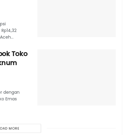
psi
 Rp14,32
Aceh...
pok Toko
Oknum
er dengan
oko Emas
LOAD MORE