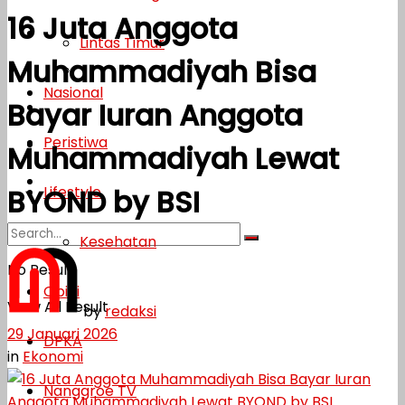
16 Juta Anggota
Lifestyle
Lintas Timur
Muhammadiyah Bisa
Kesehatan
Nasional
Bayar Iuran Anggota
Opini
Peristiwa
DPKA
Muhammadiyah Lewat
Nanggroe TV
Lifestyle
BYOND by BSI
Kesehatan
No Result
Opini
View All Result
by
redaksi
29 Januari 2026
DPKA
in
Ekonomi
Nanggroe TV