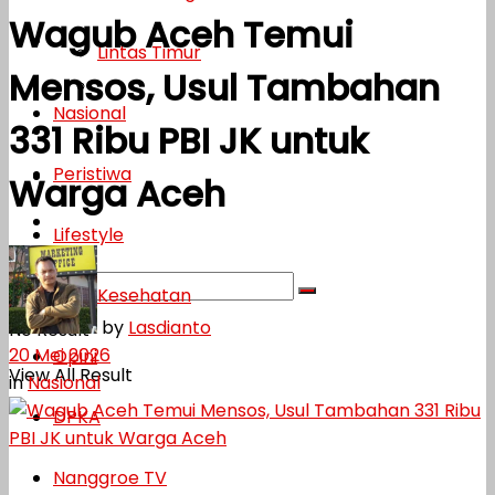
Wagub Aceh Temui
Lifestyle
Lintas Timur
Mensos, Usul Tambahan
Kesehatan
Nasional
331 Ribu PBI JK untuk
Opini
Peristiwa
DPKA
Warga Aceh
Nanggroe TV
Lifestyle
Kesehatan
by
Lasdianto
No Result
20 Mei 2026
Opini
View All Result
in
Nasional
DPKA
Nanggroe TV