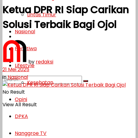
Ketua DPR RI Siap Carikan
Lifestyle
Lintas Timur
Solusi Terbaik Bagi Ojol
Kesehatan
Nasional
Opini
Peristiwa
DPKA
by
redaksi
Nanggroe TV
Lifestyle
21 Mei 2025
in
Nasional
Kesehatan
No Result
Opini
View All Result
DPKA
Nanggroe TV