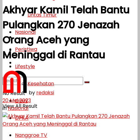
Akhyar Kamil Telah Bantu
Lifestyle
Lintas Timur
Pulangkan 270 Jenazah
Kesehatan
Nasional
Orang Aceh yang
Opini
Peristiwa
DPKA
Meninggal di Rantau
Nanggroe TV
Lifestyle
Kesehatan
by
redaksi
No Result
20 Mei 2023
Opini
View All Result
in
Nasional
DPKA
Nanggroe TV