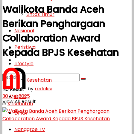
Walikota Banda Aceh
Lifestyle
Lintas Timur
Berikan Penghargaan
Kesehatan
Nasional
Collaboration Award
Opini
Peristiwa
DPKA
Kepada BPJS Kesehatan
Nanggroe TV
Lifestyle
Kesehatan
by
redaksi
No Result
30 Mei 2025
Opini
View All Result
in
Kesehatan
DPKA
Nanggroe TV