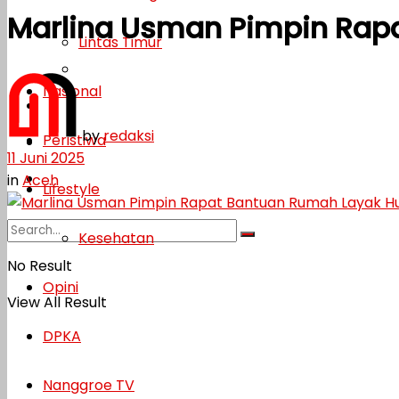
Marlina Usman Pimpin Rap
Lifestyle
Lintas Timur
Kesehatan
Nasional
Opini
by
redaksi
Peristiwa
DPKA
11 Juni 2025
Nanggroe TV
in
Aceh
Lifestyle
Kesehatan
No Result
Opini
View All Result
DPKA
Nanggroe TV