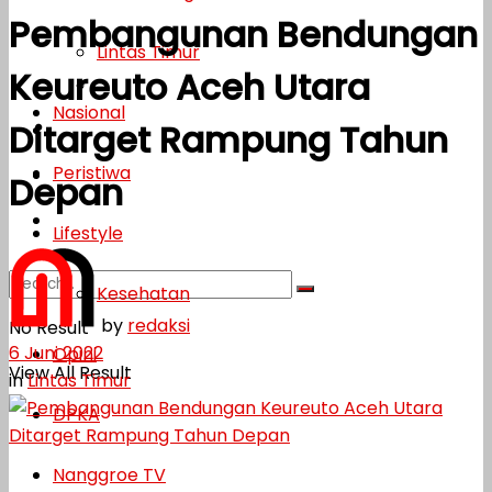
Pembangunan Bendungan
Lifestyle
Lintas Timur
Keureuto Aceh Utara
Kesehatan
Nasional
Ditarget Rampung Tahun
Opini
Peristiwa
DPKA
Depan
Nanggroe TV
Lifestyle
Kesehatan
by
redaksi
No Result
6 Juni 2022
Opini
View All Result
in
Lintas Timur
DPKA
Nanggroe TV