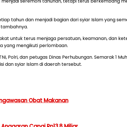
a menjadi seremoni tahunan, tetapi terus berkembang me
iap tahun dan menjadi bagian dari syiar Islam yang sema
,” tambahnya.
akat untuk terus menjaga persatuan, keamanan, dan ket
rta yang mengikuti perlombaan.
I, Polri, dan petugas Dinas Perhubungan. Semarak 1 Muh
dan syiar Islam di daerah tersebut.
engawasan Obat Makanan
, Anggaran Capai Rp13,8 Miliar