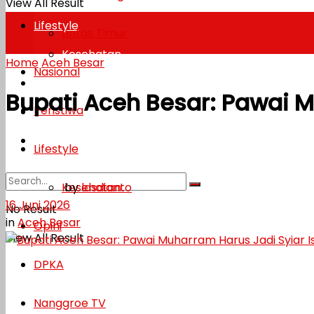
View All Result
Lifestyle
Lintas Timur
Kesehatan
Home
Aceh Besar
Nasional
Opini
Bupati Aceh Besar: Pawai 
Peristiwa
DPKA
Nanggroe TV
Lifestyle
by
lasdianto
Kesehatan
16 Juni 2026
No Result
in
Aceh Besar
Opini
View All Result
DPKA
Nanggroe TV