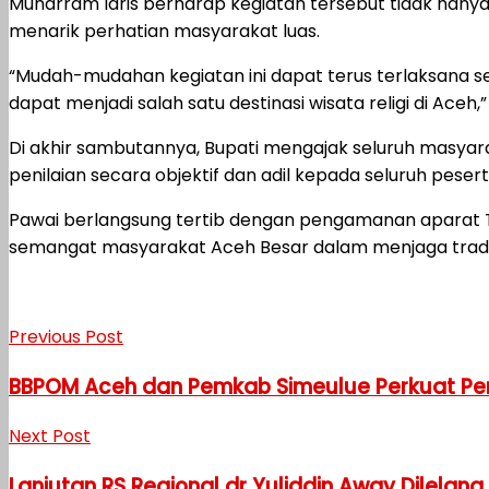
Muharram Idris berharap kegiatan tersebut tidak hany
menarik perhatian masyarakat luas.
“Mudah-mudahan kegiatan ini dapat terus terlaksana set
dapat menjadi salah satu destinasi wisata religi di Aceh
Di akhir sambutannya, Bupati mengajak seluruh masyar
penilaian secara objektif dan adil kepada seluruh pese
Pawai berlangsung tertib dengan pengamanan aparat TN
semangat masyarakat Aceh Besar dalam menjaga tradisi 
Previous Post
BBPOM Aceh dan Pemkab Simeulue Perkuat P
Next Post
Lanjutan RS Regional dr Yuliddin Away Dilelang