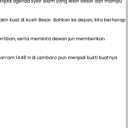
njadi agenda syiar Islam yang lebih besar dan mampu
kin kuat di Aceh Besar. Bahkan ke depan, kita berharap
ertiban, serta meminta dewan juri memberikan
arram 1448 H di Lambaro pun menjadi bukti kuatnya