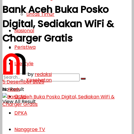
Bank Aceh Buka Posko
Lifestyle
Lintas Timur
Digital, Sediakan WiFi &
Kesehatan
Nasional
Charger Gratis
Opini
Peristiwa
DPKA
Nanggroe TV
Lifestyle
by
redaksi
Kesehatan
5 Desember 2025
in
Aceh
No Result
Opini
View All Result
DPKA
Nanggroe TV