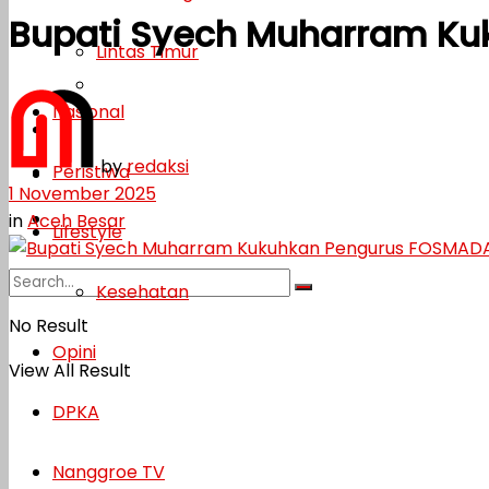
Bupati Syech Muharram K
Lifestyle
Lintas Timur
Kesehatan
Nasional
Opini
by
redaksi
Peristiwa
DPKA
1 November 2025
Nanggroe TV
in
Aceh Besar
Lifestyle
Kesehatan
No Result
Opini
View All Result
DPKA
Nanggroe TV