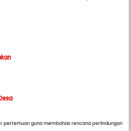
hkan
 Desa
ar pertemuan guna membahas rencana perlindungan