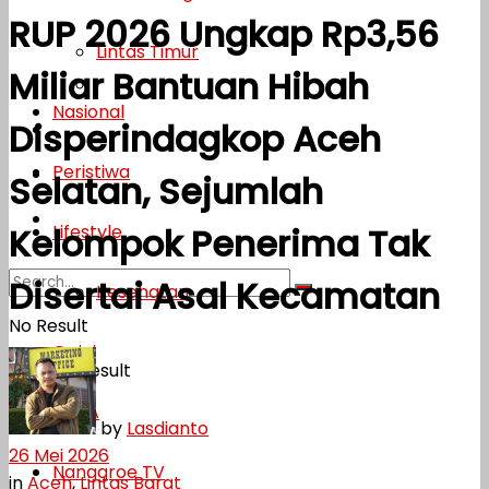
RUP 2026 Ungkap Rp3,56
Lifestyle
Lintas Timur
Miliar Bantuan Hibah
Kesehatan
Nasional
Disperindagkop Aceh
Opini
Peristiwa
DPKA
Selatan, Sejumlah
Nanggroe TV
Lifestyle
Kelompok Penerima Tak
Disertai Asal Kecamatan
Kesehatan
No Result
Opini
View All Result
DPKA
by
Lasdianto
26 Mei 2026
Nanggroe TV
in
Aceh
,
Lintas Barat