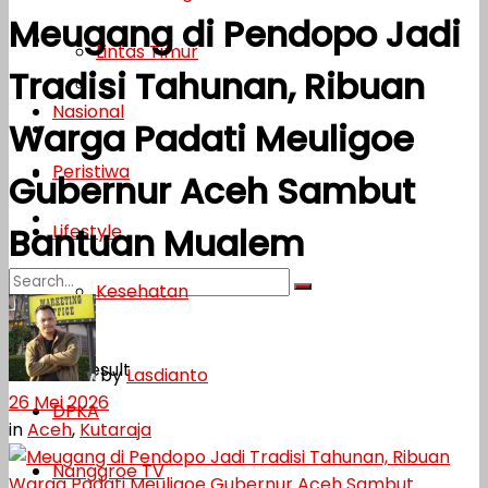
Meugang di Pendopo Jadi
Lifestyle
Lintas Timur
Tradisi Tahunan, Ribuan
Kesehatan
Nasional
Warga Padati Meuligoe
Opini
Peristiwa
DPKA
Gubernur Aceh Sambut
Nanggroe TV
Lifestyle
Bantuan Mualem
Kesehatan
No Result
Opini
View All Result
by
Lasdianto
26 Mei 2026
DPKA
in
Aceh
,
Kutaraja
Nanggroe TV