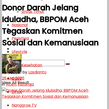
Donor Darah Jelang
Lifestyle
Lintas Timur
Iduladha, BBPOM Aceh
Kesehatan
Nasional
Tegaskan Komitmen
Opini
Peristiwa
DPKA
Sosial dan Kemanusiaan
Nanggroe TV
Lifestyle
Kesehatan
by
Lasdianto
No Result
26 Mei 2026
Opini
View All Result
in
Aceh
,
Kutaraja
DPKA
Nanggroe TV