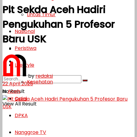
Plt Sekda Aceh Hadiri
Lifestyle
Lintas Timur
Pengukuhan 5 Profesor
Kesehatan
Nasional
Baru USK
Opini
Peristiwa
DPKA
Nanggroe TV
Lifestyle
by
redaksi
Kesehatan
22 April 2025
in
Aceh
No Result
Opini
View All Result
DPKA
Nanggroe TV