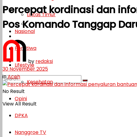
Percepat kordinasi dan in
Lifestyle
Lintas Timur
Pos Komando Tanggap Daru
Kesehatan
Nasional
Opini
Peristiwa
DPKA
by
redaksi
Nanggroe TV
Lifestyle
30 November 2025
in
Aceh
Kesehatan
No Result
Opini
View All Result
DPKA
Nanggroe TV