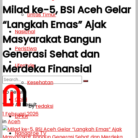
Milad ke-5, BSI Aceh Gelar
Lifestyle
Lintas Timur
“Langkah Emas” Ajak
Kesehatan
Nasional
Masyarakat Bangun
Opini
Peristiwa
DPKA
Generasi Sehat dan
Nanggroe TV
Lifestyle
Merdeka Finansial
Kesehatan
No Result
Opini
View All Result
by
redaksi
1 Februari 2026
DPKA
in
Aceh
Nanggroe TV