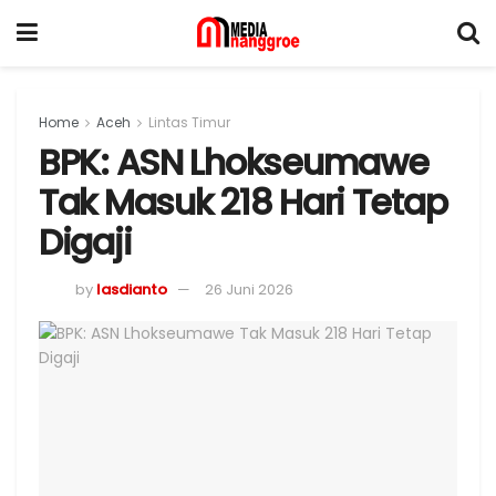
Home
Aceh
Lintas Timur
BPK: ASN Lhokseumawe
Tak Masuk 218 Hari Tetap
Digaji
by
lasdianto
26 Juni 2026