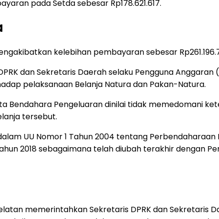
ayaran pada Setda sebesar Rp178.621.617.
a
ngakibatkan kelebihan pembayaran sebesar Rp261.196.7
ris DPRK dan Sekretaris Daerah selaku Pengguna Anggara
adap pelaksanaan Belanja Natura dan Pakan-Natura.
serta Bendahara Pengeluaran dinilai tidak memedomani k
anja tersebut.
n dalam UU Nomor 1 Tahun 2004 tentang Perbendaharaan 
Tahun 2018 sebagaimana telah diubah terakhir dengan 
Selatan memerintahkan Sekretaris DPRK dan Sekretaris