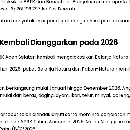
struksikan PPTK dan Bendahara Pengeluaran memperketa
r Rp261.196.797 ke Kas Daerah.
tan menyatakan sependapat dengan hasil pemeriksaan 
a Kembali Dianggarkan pada 2026
PRK Aceh Selatan kembali mengalokasikan Belanja Natur
 2026, paket Belanja Natura dan Pakan-Natura memilik
lkan berlangsung mulai Januari hingga Desember 2026. A
lai dari beras, daging, ayam, ikan, telur, minyak gore
rsebut telah ditindaklanjuti serta meminta penjelasan 
tan dalam APBK Tahun Anggaran 2026, Media Nanggroe me
 Rabu (8/7/2026).