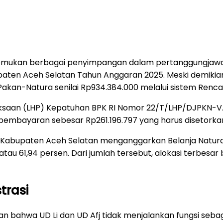
emukan berbagai penyimpangan dalam pertanggungjawa
paten Aceh Selatan Tahun Anggaran 2025. Meski demikia
Pakan-Natura senilai Rp934.384.000 melalui sistem Re
ksaan (LHP) Kepatuhan BPK RI Nomor 22/T/LHP/DJPKN-V.
embayaran sebesar Rp261.196.797 yang harus disetorkan
Kabupaten Aceh Selatan menganggarkan Belanja Natura 
 atau 61,94 persen. Dari jumlah tersebut, alokasi terbesa
trasi
 bahwa UD Li dan UD Afj tidak menjalankan fungsi seba