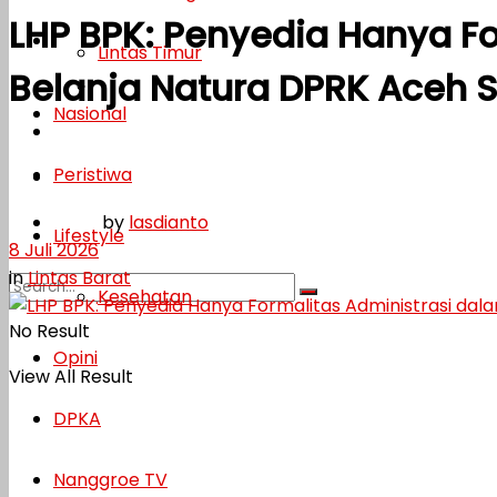
LHP BPK: Penyedia Hanya F
Lifestyle
Lintas Timur
Belanja Natura DPRK Aceh 
Kesehatan
Nasional
Opini
Peristiwa
DPKA
by
lasdianto
Nanggroe TV
Lifestyle
8 Juli 2026
in
Lintas Barat
Kesehatan
No Result
Opini
View All Result
DPKA
Nanggroe TV