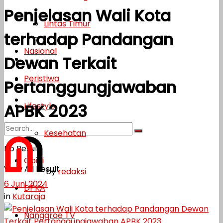
Penjelasan Wali Kota
Lifestyle
Lintas Timur
terhadap Pandangan
Kesehatan
Nasional
Dewan Terkait
Opini
Peristiwa
DPKA
Pertanggungjawaban
Nanggroe TV
Lifestyle
APBK 2023
Kesehatan
No Result
Opini
View All Result
by
redaksi
6 Juni 2024
DPKA
in
Kutaraja
Nanggroe TV