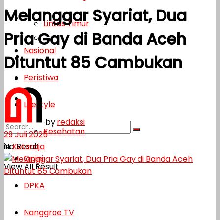
Melanggar Syariat, Dua
Lifestyle
Lintas Timur
Pria Gay di Banda Aceh
Kesehatan
Nasional
Dituntut 85 Cambukan
Opini
Peristiwa
DPKA
Nanggroe TV
Lifestyle
by
redaksi
Kesehatan
29 Juli 2025
in
Kutaraja
No Result
Opini
View All Result
DPKA
Nanggroe TV