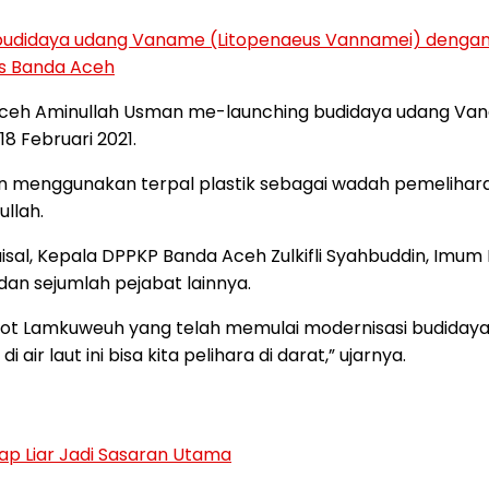
budidaya udang Vaname (Litopenaeus Vannamei) dengan
as Banda Aceh
ceh Aminullah Usman me-launching budidaya udang Vana
 Februari 2021.
menggunakan terpal plastik sebagai wadah pemeliharaa
ullah.
isal, Kepala DPPKP Banda Aceh Zulkifli Syahbuddin, Imu
dan sejumlah pejabat lainnya.
ot Lamkuweuh yang telah memulai modernisasi budidaya
ir laut ini bisa kita pelihara di darat,” ujarnya.