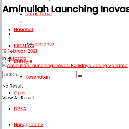
Aminullah Launching Inov
Lifestyle
Lintas Timur
Kesehatan
Nasional
Opini
by
lasdianto
Peristiwa
DPKA
19 Februari 2021
Nanggroe TV
in
Kutaraja
Lifestyle
Kesehatan
No Result
Opini
View All Result
DPKA
Nanggroe TV