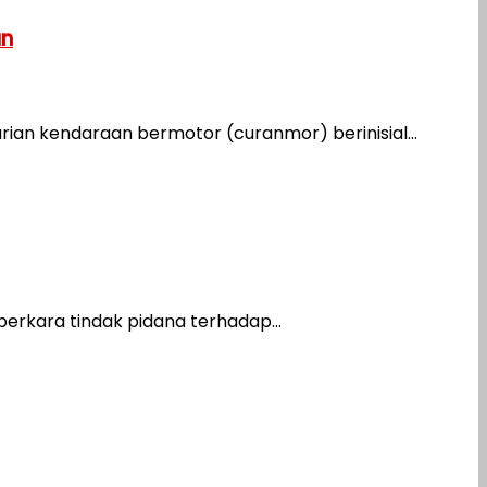
an
ian kendaraan bermotor (curanmor) berinisial...
rkara tindak pidana terhadap...