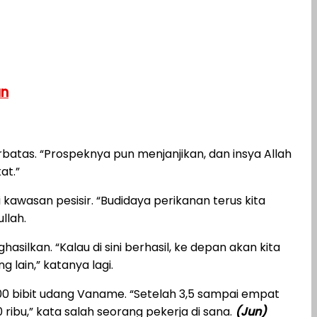
an
rbatas. “Prospeknya pun menjanjikan, dan insya Allah
at.”
awasan pesisir. “Budidaya perikanan terus kita
llah.
lkan. “Kalau di sini berhasil, ke depan akan kita
ain,” katanya lagi.
00 bibit udang Vaname. “Setelah 3,5 sampai empat
ribu,” kata salah seorang pekerja di sana.
(Jun)