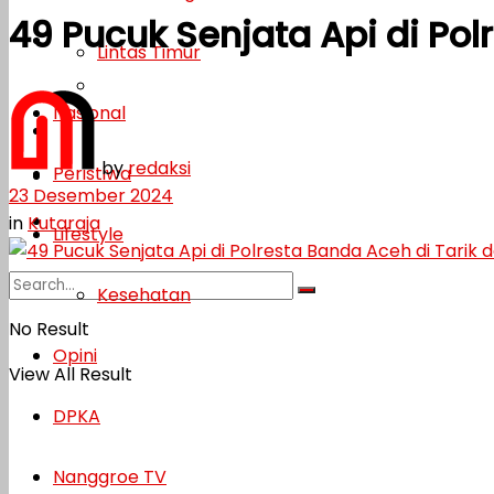
49 Pucuk Senjata Api di Po
Lifestyle
Lintas Timur
Kesehatan
Nasional
Opini
by
redaksi
Peristiwa
DPKA
23 Desember 2024
Nanggroe TV
in
Kutaraja
Lifestyle
Kesehatan
No Result
Opini
View All Result
DPKA
Nanggroe TV