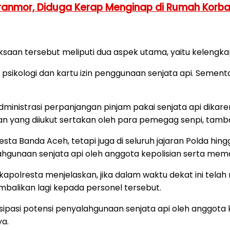
ranmor, Diduga Kerap Menginap di Rumah Korb
an tersebut meliputi dua aspek utama, yaitu kelengkap
 psikologi dan kartu izin penggunaan senjata api. Sement
nistrasi perpanjangan pinjam pakai senjata api dikaren
an yang diiukut sertakan oleh para pemegag senpi, tamb
esta Banda Aceh, tetapi juga di seluruh jajaran Polda hin
alahgunaan senjata api oleh anggota kepolisian serta 
kapolresta menjelaskan, jika dalam waktu dekat ini telah
embalikan lagi kepada personel tersebut.
sipasi potensi penyalahgunaan senjata api oleh anggota
ya.