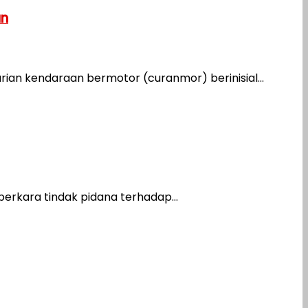
an
ian kendaraan bermotor (curanmor) berinisial...
rkara tindak pidana terhadap...