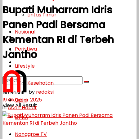
Bupati Muharram Idris
Lifestyle
Lintas Timur
Panen Padi Bersama
Kesehatan
Nasional
Kementan RI di Terbeh
Opini
Peristiwa
DPKA
Jantho
Nanggroe TV
Lifestyle
Kesehatan
by
redaksi
No Result
19 Oktober 2025
Opini
View All Result
in
Aceh Hebat
DPKA
Nanggroe TV