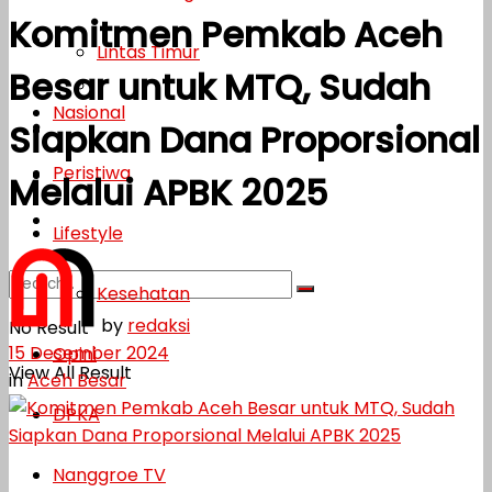
Komitmen Pemkab Aceh
Lifestyle
Lintas Timur
Besar untuk MTQ, Sudah
Kesehatan
Nasional
Siapkan Dana Proporsional
Opini
Peristiwa
DPKA
Melalui APBK 2025
Nanggroe TV
Lifestyle
Kesehatan
by
redaksi
No Result
15 Desember 2024
Opini
View All Result
in
Aceh Besar
DPKA
Nanggroe TV