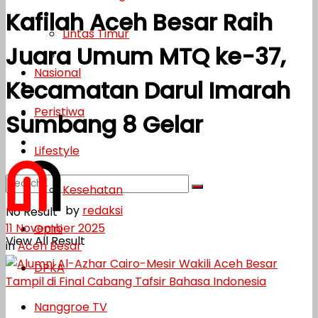
Kafilah Aceh Besar Raih
Lifestyle
Lintas Timur
Juara Umum MTQ ke-37,
Kesehatan
Nasional
Kecamatan Darul Imarah
Opini
Peristiwa
DPKA
Sumbang 8 Gelar
Nanggroe TV
Lifestyle
Kesehatan
by
redaksi
No Result
11 November 2025
Opini
View All Result
in
Aceh Besar
DPKA
Nanggroe TV