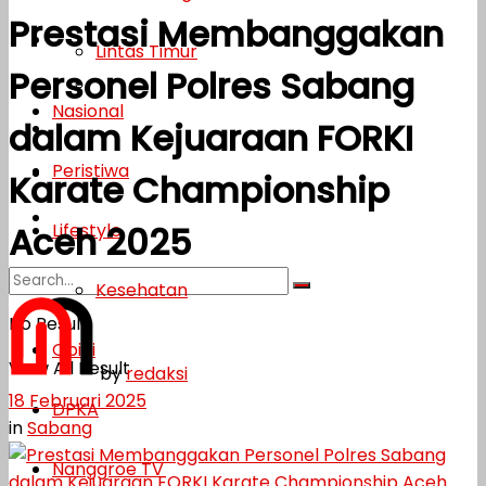
Prestasi Membanggakan
Lifestyle
Lintas Timur
Personel Polres Sabang
Kesehatan
Nasional
dalam Kejuaraan FORKI
Opini
Peristiwa
DPKA
Karate Championship
Nanggroe TV
Lifestyle
Aceh 2025
Kesehatan
No Result
Opini
View All Result
by
redaksi
18 Februari 2025
DPKA
in
Sabang
Nanggroe TV