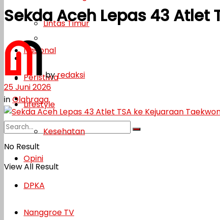
Sekda Aceh Lepas 43 Atlet
Lifestyle
Lintas Timur
Kesehatan
Nasional
Opini
by
redaksi
Peristiwa
DPKA
25 Juni 2026
Nanggroe TV
in
Olahraga
Lifestyle
Kesehatan
No Result
Opini
View All Result
DPKA
Nanggroe TV