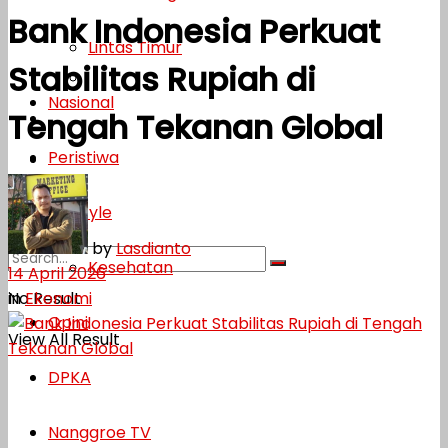
Bank Indonesia Perkuat
Lifestyle
Lintas Timur
Stabilitas Rupiah di
Kesehatan
Nasional
Tengah Tekanan Global
Opini
Peristiwa
DPKA
Nanggroe TV
Lifestyle
by
Lasdianto
Kesehatan
14 April 2026
in
Ekonomi
No Result
Opini
View All Result
DPKA
Nanggroe TV