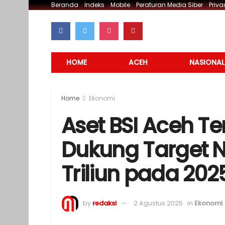
Beranda
Indeks
Mobile
Peraturan Media Siber
Priva
HOME
ACEH
NASIONAL
Home
Ekonomi
Aset BSI Aceh Te
Dukung Target 
Triliun pada 202
by
redaksi
2 Agustus 2025
in
Ekonomi