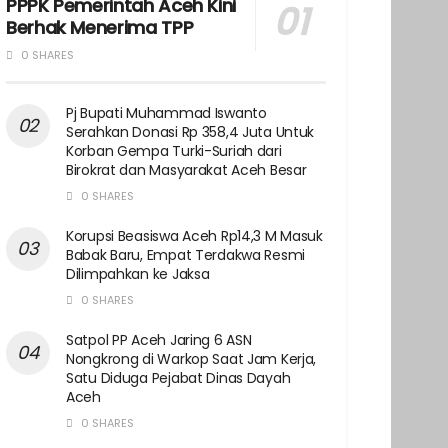
PPPK Pemerintah Aceh Kini
Berhak Menerima TPP
0 SHARES
Pj Bupati Muhammad Iswanto
Serahkan Donasi Rp 358,4 Juta Untuk
Korban Gempa Turki-Suriah dari
Birokrat dan Masyarakat Aceh Besar
0 SHARES
Korupsi Beasiswa Aceh Rp14,3 M Masuk
Babak Baru, Empat Terdakwa Resmi
Dilimpahkan ke Jaksa
0 SHARES
Satpol PP Aceh Jaring 6 ASN
Nongkrong di Warkop Saat Jam Kerja,
Satu Diduga Pejabat Dinas Dayah
Aceh
0 SHARES