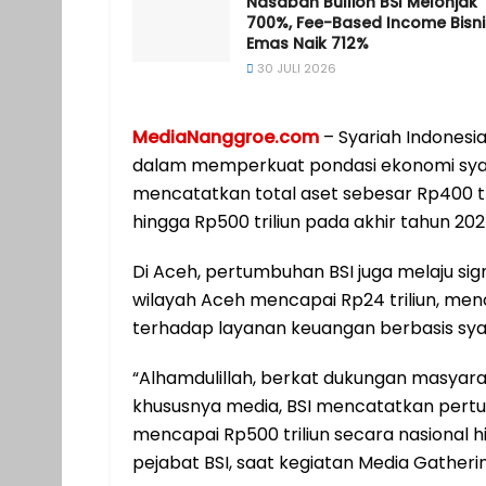
Nasabah Bullion BSI Melonjak
700%, Fee-Based Income Bisni
Emas Naik 712%
30 JULI 2026
MediaNanggroe.com
– Syariah Indonesi
dalam memperkuat pondasi ekonomi syariah
mencatatkan total aset sebesar Rp400 t
hingga Rp500 triliun pada akhir tahun 202
Di Aceh, pertumbuhan BSI juga melaju sign
wilayah Aceh mencapai Rp24 triliun, me
terhadap layanan keuangan berbasis sya
“Alhamdulillah, berkat dukungan masyara
khususnya media, BSI mencatatkan pert
mencapai Rp500 triliun secara nasional hin
pejabat BSI, saat kegiatan Media Gatheri