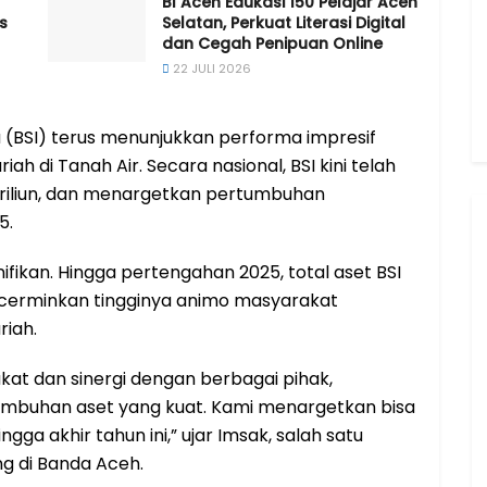
BI Aceh Edukasi 150 Pelajar Aceh
s
Selatan, Perkuat Literasi Digital
dan Cegah Penipuan Online
22 JULI 2026
a (BSI) terus menunjukkan performa impresif
 di Tanah Air. Secara nasional, BSI kini telah
riliun, dan menargetkan pertumbuhan
5.
ifikan. Hingga pertengahan 2025, total aset BSI
ncerminkan tingginya animo masyarakat
riah.
kat dan sinergi dengan berbagai pihak,
umbuhan aset yang kuat. Kami menargetkan bisa
gga akhir tahun ini,” ujar Imsak, salah satu
ng di Banda Aceh.