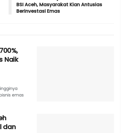
BSI Aceh, Masyarakat Kian Antusias
Berinvestasi Emas
 700%,
s Naik
tingginya
bisnis emas
ceh
al dan