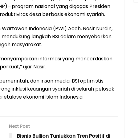
DMP)—program nasional yang digagas Presiden
duktivitas desa berbasis ekonomi syariah.
an Wartawan Indonesia (PWI) Aceh, Nasir Nurdin,
s mendukung langkah BSI dalam menyebarkan
tengah masyarakat.
m menyampaikan informasi yang mencerdaskan
erkuat,” ujar Nasir.
emerintah, dan insan media, BSI optimistis
ng inklusi keuangan syariah di seluruh pelosok
i etalase ekonomi Islam Indonesia.
Next Post
2
Bisnis Bullion Tunjukkan Tren Positif di