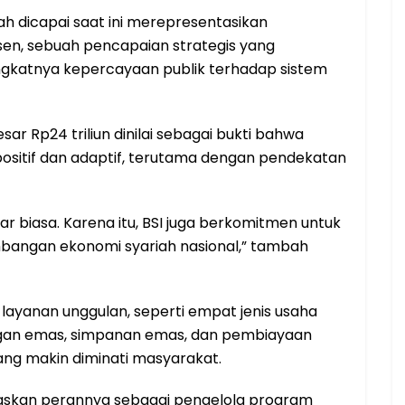
ah dicapai saat ini merepresentasikan
en, sebuah pencapaian strategis yang
ngkatnya kepercayaan publik terhadap sistem
ar Rp24 triliun dinilai sebagai bukti bahwa
positif dan adaptif, terutama dengan pendekatan
r biasa. Karena itu, BSI juga berkomitmen untuk
angan ekonomi syariah nasional,” tambah
ayanan unggulan, seperti empat jenis usaha
angan emas, simpanan emas, dan pembiayaan
ang makin diminati masyarakat.
askan perannya sebagai pengelola program