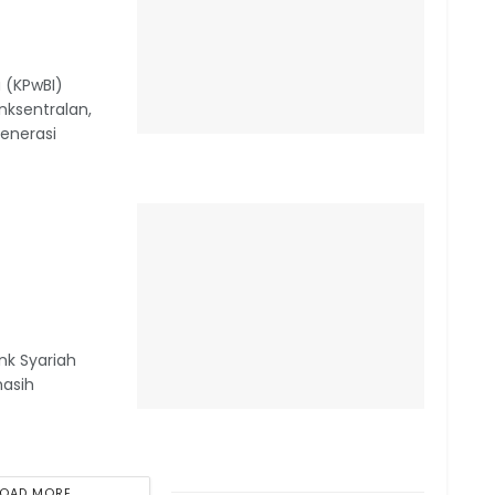
 (KPwBI)
ksentralan,
generasi
nk Syariah
masih
LOAD MORE