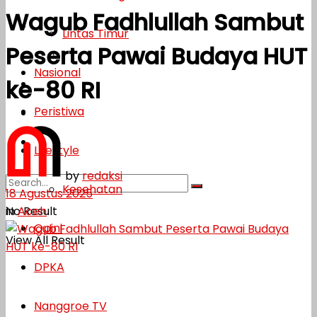
Wagub Fadhlullah Sambut
Lifestyle
Lintas Timur
Peserta Pawai Budaya HUT
Kesehatan
Nasional
ke-80 RI
Opini
Peristiwa
DPKA
Nanggroe TV
Lifestyle
by
redaksi
Kesehatan
18 Agustus 2025
in
Aceh
No Result
Opini
View All Result
DPKA
Nanggroe TV