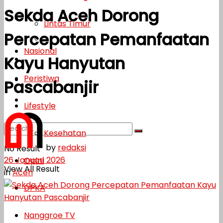
Sekda Aceh Dorong
Lifestyle
Lintas Timur
Percepatan Pemanfaatan
Kesehatan
Nasional
Kayu Hanyutan
Opini
Peristiwa
DPKA
Pascabanjir
Nanggroe TV
Lifestyle
Kesehatan
by
redaksi
No Result
26 Januari 2026
Opini
View All Result
in
Aceh
DPKA
Nanggroe TV