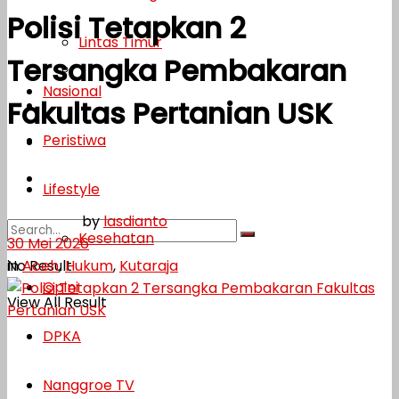
Polisi Tetapkan 2
Lifestyle
Lintas Timur
Tersangka Pembakaran
Kesehatan
Nasional
Fakultas Pertanian USK
Opini
Peristiwa
DPKA
Nanggroe TV
Lifestyle
by
lasdianto
Kesehatan
30 Mei 2026
in
Aceh
,
Hukum
,
Kutaraja
No Result
Opini
View All Result
DPKA
Nanggroe TV