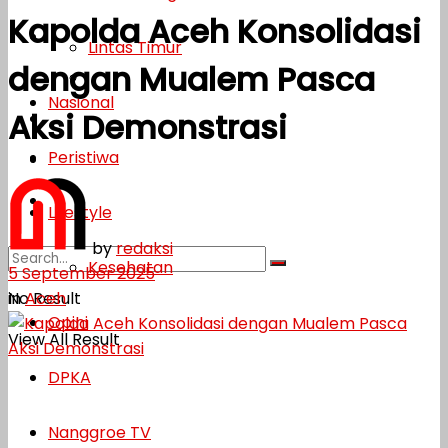
Kapolda Aceh Konsolidasi
Lifestyle
Lintas Timur
dengan Mualem Pasca
Kesehatan
Nasional
Aksi Demonstrasi
Opini
Peristiwa
DPKA
Nanggroe TV
Lifestyle
by
redaksi
Kesehatan
5 September 2025
in
Aceh
No Result
Opini
View All Result
DPKA
Nanggroe TV