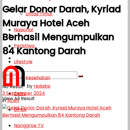
Gelar Donor Darah, Kyriad
Lifestyle
Lintas Timur
Muraya Hotel Aceh
Kesehatan
Nasional
Berhasil Mengumpulkan
Opini
Peristiwa
DPKA
84 Kantong Darah
Nanggroe TV
Lifestyle
Kesehatan
by
redaksi
No Result
3 September 2024
Opini
View All Result
in
Aceh
DPKA
Nanggroe TV