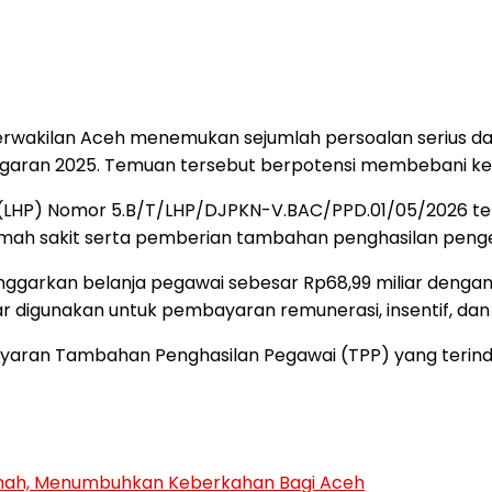
wakilan Aceh menemukan sejumlah persoalan serius dal
garan 2025. Temuan tersebut berpotensi membebani keu
 (LHP) Nomor 5.B/T/LHP/DJPKN-V.BAC/PPD.01/05/2026 te
h sakit serta pemberian tambahan penghasilan pengelo
arkan belanja pegawai sebesar Rp68,99 miliar dengan r
esar digunakan untuk pembayaran remunerasi, insentif, d
aran Tambahan Penghasilan Pegawai (TPP) yang terindi