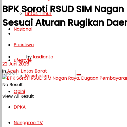
BPK Soroti RSUD SIM Naga
Lifestyle
Lintas Timur
Sesuai Aturan Rugikan Dae
Kesehatan
Nasional
Opini
Peristiwa
DPKA
by
lasdianto
Nanggroe TV
Lifestyle
22 Juni 2026
in
Aceh
,
Lintas Barat
Kesehatan
No Result
Opini
View All Result
DPKA
Nanggroe TV